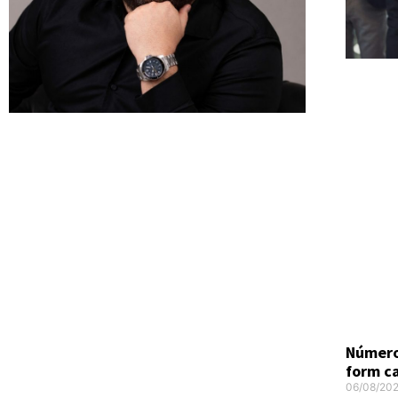
Número
form c
06/08/20