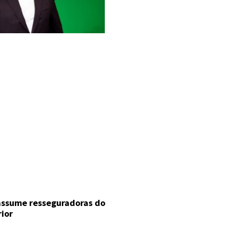
 assume resseguradoras do
rior