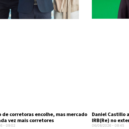
Daniel Castillo
 de corretoras encolhe, mas mercado
IRB(Re) no exte
ada vez mais corretores
06/08/2026
08:45
26
09:02