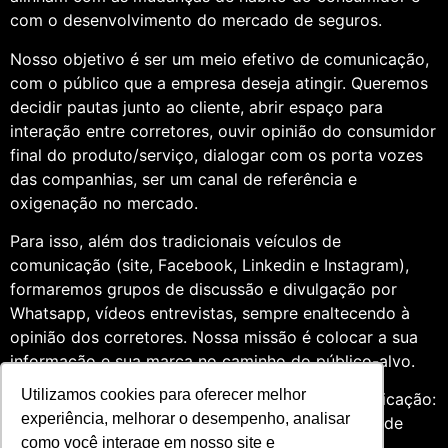
com o desenvolvimento do mercado de seguros.
Nosso objetivo é ser um meio efetivo de comunicação,
com o público que a empresa deseja atingir. Queremos
decidir pautas junto ao cliente, abrir espaço para
interação entre corretores, ouvir opinião do consumidor
final do produto/serviço, dialogar com os porta vozes
das companhias, ser um canal de referência e
oxigenação no mercado.
Para isso, além dos tradicionais veículos de
comunicação (site, Facebook, Linkedin e Instagram),
formaremos grupos de discussão e divulgação por
Whatsapp, vídeos entrevistas, sempre enaltecendo à
opinião dos corretores. Nossa missão é colocar a sua
informação e sua marca no caminho do público-alvo.
Utilizamos cookies para oferecer melhor
Somos profissionais formados na área de comunicação:
experiência, melhorar o desempenho, analisar
Jornalismo e Relações Públicas. Assim, por meio de
como você interage em nosso site e
uma análise de quatro anos do setor de seguros,