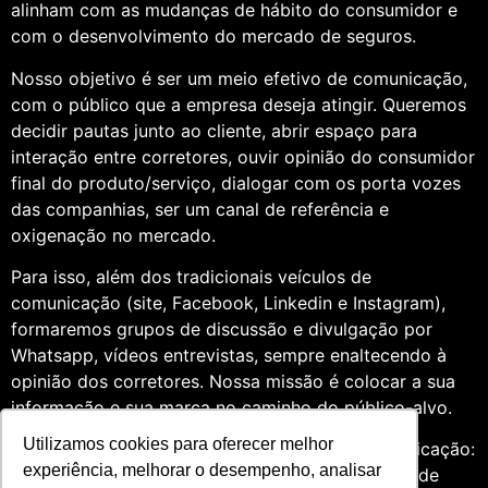
alinham com as mudanças de hábito do consumidor e
com o desenvolvimento do mercado de seguros.
Nosso objetivo é ser um meio efetivo de comunicação,
com o público que a empresa deseja atingir. Queremos
decidir pautas junto ao cliente, abrir espaço para
interação entre corretores, ouvir opinião do consumidor
final do produto/serviço, dialogar com os porta vozes
das companhias, ser um canal de referência e
oxigenação no mercado.
Para isso, além dos tradicionais veículos de
comunicação (site, Facebook, Linkedin e Instagram),
formaremos grupos de discussão e divulgação por
Whatsapp, vídeos entrevistas, sempre enaltecendo à
opinião dos corretores. Nossa missão é colocar a sua
informação e sua marca no caminho do público-alvo.
Utilizamos cookies para oferecer melhor
Somos profissionais formados na área de comunicação:
experiência, melhorar o desempenho, analisar
Jornalismo e Relações Públicas. Assim, por meio de