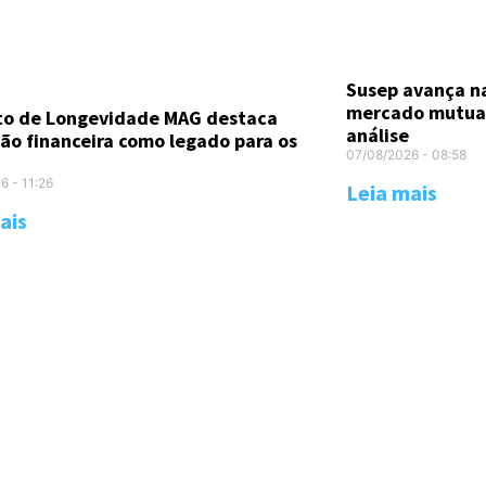
Susep avança n
mercado mutual
uto de Longevidade MAG destaca
análise
ão financeira como legado para os
07/08/2026
08:58
26
11:26
Leia mais
ais