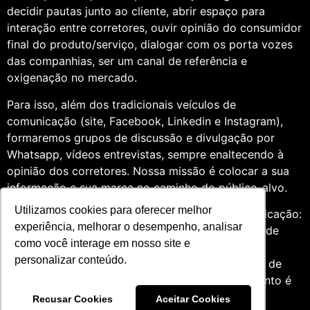
decidir pautas junto ao cliente, abrir espaço para
interação entre corretores, ouvir opinião do consumidor
final do produto/serviço, dialogar com os porta vozes
das companhias, ser um canal de referência e
oxigenação no mercado.
Para isso, além dos tradicionais veículos de
comunicação (site, Facebook, Linkedin e Instagram),
formaremos grupos de discussão e divulgação por
Whatsapp, vídeos entrevistas, sempre enaltecendo à
opinião dos corretores. Nossa missão é colocar a sua
informação e sua marca no caminho do público-alvo.
Utilizamos cookies para oferecer melhor
Somos profissionais formados na área de comunicação:
experiência, melhorar o desempenho, analisar
Jornalismo e Relações Públicas. Assim, por meio de
como você interage em nosso site e
uma análise de quatro anos do setor de seguros,
personalizar conteúdo.
entendemos que fazer um trabalho diversificado, de
relevância e com grande expertise para o segmento é
essencial àqueles que desejam contribuir para o
Recusar Cookies
Aceitar Cookies