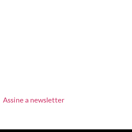
Nos acompanhe também pelas redes sociais
Links rápidos
Receba nossas informações em primeira mão
Assine a newsletter