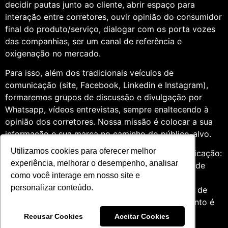
decidir pautas junto ao cliente, abrir espaço para
interação entre corretores, ouvir opinião do consumidor
final do produto/serviço, dialogar com os porta vozes
das companhias, ser um canal de referência e
oxigenação no mercado.
Para isso, além dos tradicionais veículos de
comunicação (site, Facebook, Linkedin e Instagram),
formaremos grupos de discussão e divulgação por
Whatsapp, vídeos entrevistas, sempre enaltecendo à
opinião dos corretores. Nossa missão é colocar a sua
informação e sua marca no caminho do público-alvo.
Utilizamos cookies para oferecer melhor
Somos profissionais formados na área de comunicação:
experiência, melhorar o desempenho, analisar
Jornalismo e Relações Públicas. Assim, por meio de
como você interage em nosso site e
uma análise de quatro anos do setor de seguros,
personalizar conteúdo.
entendemos que fazer um trabalho diversificado, de
relevância e com grande expertise para o segmento é
essencial àqueles que desejam contribuir para o
Recusar Cookies
Aceitar Cookies
mercado.