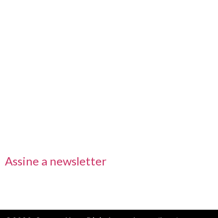
Nos acompanhe também pelas redes sociais
Links rápidos
Receba nossas informações em primeira mão
Assine a newsletter