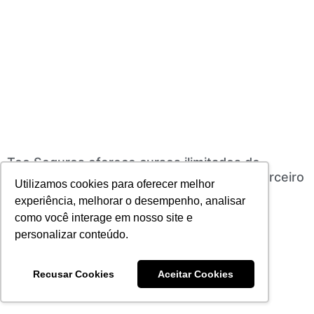
Too Seguros oferece cursos ilimitados de
marketing digital ao corretor de seguros parceiro
Utilizamos cookies para oferecer melhor
18/10/2021
Nenhum comentário
experiência, melhorar o desempenho, analisar
Leia mais
como você interage em nosso site e
personalizar conteúdo.
Recusar Cookies
Aceitar Cookies