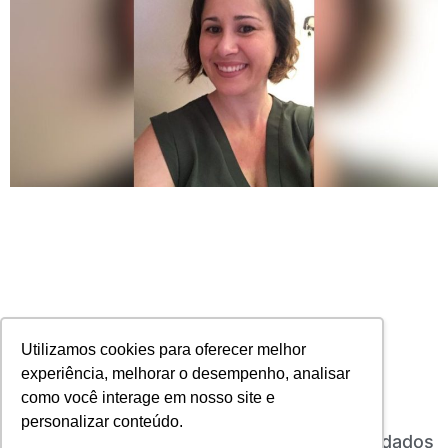
Utilizamos cookies para oferecer melhor
experiência, melhorar o desempenho, analisar
como você interage em nosso site e
Parentalidade consciente: uma estratégia
personalizar conteúdo.
inovadora para equilibrar a carreira e os cuidados