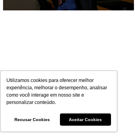
Utilizamos cookies para oferecer melhor
Genildo Lins assume nova diretoria na
Confederação Nacional das Seguradoras
experiência, melhorar o desempenho, analisar
(CNseg)
como você interage em nosso site e
03/07/2023
Nenhum comentário
personalizar conteúdo.
Leia mais
Recusar Cookies
Aceitar Cookies