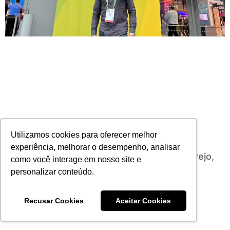
Utilizamos cookies para oferecer melhor
experiência, melhorar o desempenho, analisar
Seguro será cada vez mais presente no varejo,
como você interage em nosso site e
diz executivo no NRF 2023
personalizar conteúdo.
18/01/2023
Nenhum comentário
Leia mais
Recusar Cookies
Aceitar Cookies