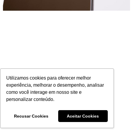
Utilizamos cookies para oferecer melhor
Banco Hyundai e Hyundai Corretora iniciam
experiência, melhorar o desempenho, analisar
distribuição de seguro auto
06/11/2020
1 comentário
como você interage em nosso site e
personalizar conteúdo.
Leia mais
Recusar Cookies
Aceitar Cookies