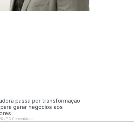
adora passa por transformação
l para gerar negócios aos
ores
20
3 Comentários