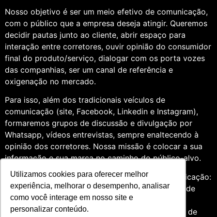
Nosso objetivo é ser um meio efetivo de comunicação,
com o público que a empresa deseja atingir. Queremos
decidir pautas junto ao cliente, abrir espaço para
interação entre corretores, ouvir opinião do consumidor
final do produto/serviço, dialogar com os porta vozes
das companhias, ser um canal de referência e
oxigenação no mercado.
Para isso, além dos tradicionais veículos de
comunicação (site, Facebook, Linkedin e Instagram),
formaremos grupos de discussão e divulgação por
Whatsapp, vídeos entrevistas, sempre enaltecendo à
opinião dos corretores. Nossa missão é colocar a sua
informação e sua marca no caminho do público-alvo.
Utilizamos cookies para oferecer melhor
Somos profissionais formados na área de comunicação:
experiência, melhorar o desempenho, analisar
Jornalismo e Relações Públicas. Assim, por meio de
como você interage em nosso site e
uma análise de quatro anos do setor de seguros,
personalizar conteúdo.
entendemos que fazer um trabalho diversificado, de