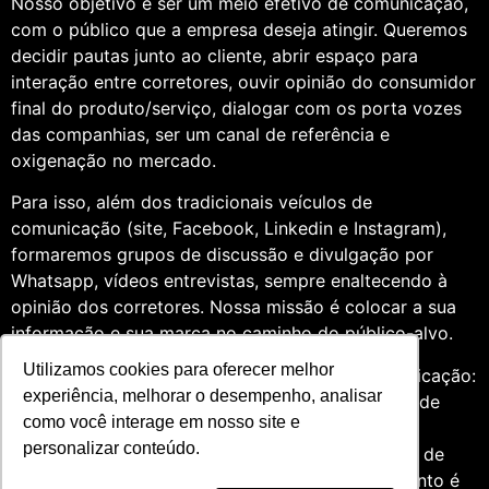
Nosso objetivo é ser um meio efetivo de comunicação,
com o público que a empresa deseja atingir. Queremos
decidir pautas junto ao cliente, abrir espaço para
interação entre corretores, ouvir opinião do consumidor
final do produto/serviço, dialogar com os porta vozes
das companhias, ser um canal de referência e
oxigenação no mercado.
Para isso, além dos tradicionais veículos de
comunicação (site, Facebook, Linkedin e Instagram),
formaremos grupos de discussão e divulgação por
Whatsapp, vídeos entrevistas, sempre enaltecendo à
opinião dos corretores. Nossa missão é colocar a sua
informação e sua marca no caminho do público-alvo.
Utilizamos cookies para oferecer melhor
Somos profissionais formados na área de comunicação:
experiência, melhorar o desempenho, analisar
Jornalismo e Relações Públicas. Assim, por meio de
como você interage em nosso site e
uma análise de quatro anos do setor de seguros,
personalizar conteúdo.
entendemos que fazer um trabalho diversificado, de
relevância e com grande expertise para o segmento é