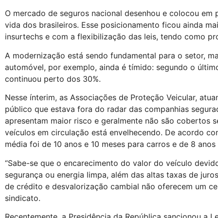
O mercado de seguros nacional desenhou e colocou em pr
vida dos brasileiros. Esse posicionamento ficou ainda ma
insurtechs e com a flexibilização das leis, tendo como 
A modernização está sendo fundamental para o setor, m
automóvel, por exemplo, ainda é tímido: segundo o últim
continuou perto dos 30%.
Nesse ínterim, as Associações de Proteção Veicular, at
público que estava fora do radar das companhias segurad
apresentam maior risco e geralmente não são cobertos s
veículos em circulação está envelhecendo. De acordo co
média foi de 10 anos e 10 meses para carros e de 8 ano
“Sabe-se que o encarecimento do valor do veículo devido
segurança ou energia limpa, além das altas taxas de juros
de crédito e desvalorização cambial não oferecem um cená
sindicato.
Recentemente, a Presidência da República sancionou a 