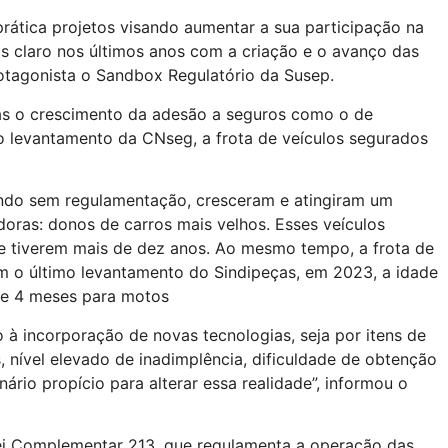
ática projetos visando aumentar a sua participação na
is claro nos últimos anos com a criação e o avanço das
protagonista o Sandbox Regulatório da Susep.
as o crescimento da adesão a seguros como o de
o levantamento da CNseg, a frota de veículos segurados
uando sem regulamentação, cresceram e atingiram um
oras: donos de carros mais velhos. Esses veículos
e tiverem mais de dez anos. Ao mesmo tempo, a frota de
m o último levantamento do Sindipeças, em 2023, a idade
s e 4 meses para motos
 à incorporação de novas tecnologias, seja por itens de
, nível elevado de inadimplência, dificuldade de obtenção
rio propício para alterar essa realidade”, informou o
Lei Complementar 213, que regulamenta a operação das