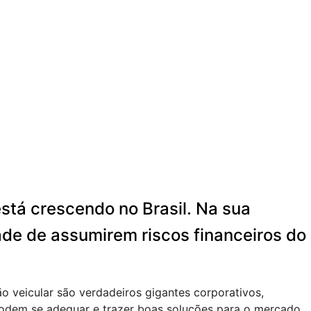
tá crescendo no Brasil. Na sua
ade de assumirem riscos financeiros do
 veicular são verdadeiros gigantes corporativos,
odem se adequar e trazer boas soluções para o mercado.