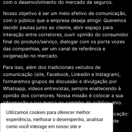
com o desenvolvimento do mercado de seguros.
Nosso objetivo é ser um meio efetivo de comunicação,
com o público que a empresa deseja atingir. Queremos
decidir pautas junto ao cliente, abrir espaço para
interação entre corretores, ouvir opinião do consumidor
final do produto/serviço, dialogar com os porta vozes
das companhias, ser um canal de referência e
oxigenação no mercado.
Para isso, além dos tradicionais veículos de
comunicação (site, Facebook, Linkedin e Instagram),
formaremos grupos de discussão e divulgação por
Whatsapp, vídeos entrevistas, sempre enaltecendo à
opinião dos corretores. Nossa missão é colocar a sua
informação e sua marca no caminho do público-alvo.
Utilizamos cookies para oferecer melhor
Somos profissionais formados na área de comunicação:
experiência, melhorar o desempenho, analisar
Jornalismo e Relações Públicas. Assim, por meio de
como você interage em nosso site e
uma análise de quatro anos do setor de seguros,