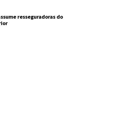
 assume resseguradoras do
rior