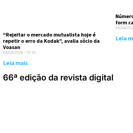
Número
form c
06/08/20
“Rejeitar o mercado mutualista hoje é
Leia m
repetir o erro da Kodak”, avalia sócio da
Voasan
06/08/2026
10:19
Leia mais
66ª edição da revista digital