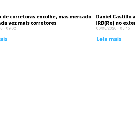
Daniel Castillo
 de corretoras encolhe, mas mercado
IRB(Re) no exte
ada vez mais corretores
06/08/2026
08:45
26
09:02
Leia mais
ais