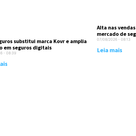
Alta nas vendas
mercado de seg
07/08/2026
08:13
uros substitui marca Kovr e amplia
o em seguros digitais
Leia mais
26
08:39
ais