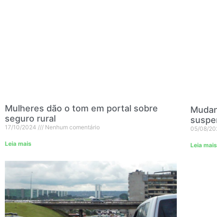
Mulheres dão o tom em portal sobre
Mudanç
seguro rural
suspe
17/10/2024
Nenhum comentário
05/08/2
Leia mais
Leia mais