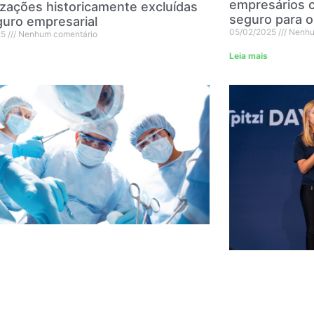
empresários c
zações historicamente excluídas
seguro para o
guro empresarial
05/02/2025
Nenhu
25
Nenhum comentário
Leia mais